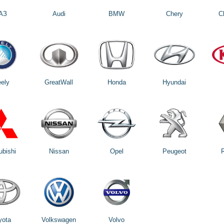
АЗ
Audi
BMW
Chery
C
ely
GreatWall
Honda
Hyundai
ubishi
Nissan
Opel
Peugeot
yota
Volkswagen
Volvo