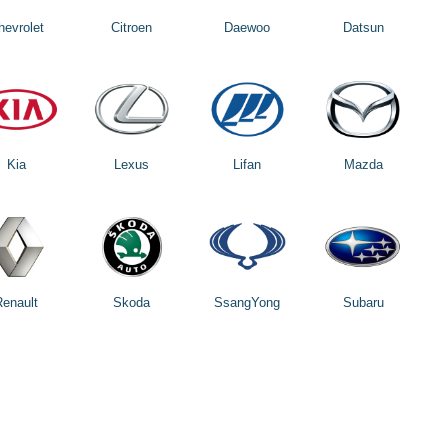
hevrolet
Citroen
Daewoo
Datsun
Kia
Lexus
Lifan
Mazda
Renault
Skoda
SsangYong
Subaru