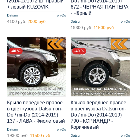
(2014-2019) 2 шт правый
Do / mi-Do (2014-2019)
+ левый KUZOVIK
672 - ЧЕРНАЯ ПАНТЕРА
- Чёрный
Datsun
on-Do
4100 руб.
2000 руб.
Datsun
on-Do
19300 руб.
11500 руб.
-40 %
-40 %
Крыло переднее правое
Крыло переднее правое
в цвет кузова Datsun on-
в цвет кузова Datsun on-
Do / mi-Do (2014-2019)
Do / mi-Do (2014-2019)
137 - ЛАВА - Фиолетовый
790 - КОРИАНДР -
Коричневый
Datsun
on-Do
19300 руб.
11500 руб.
Datsun
on-Do