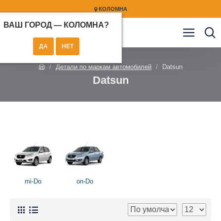
КОЛОМНА
ВАШ ГОРОД —
КОЛОМНА
?
Детали по маркам автомобилей
Datsun
Datsun
mi-Do
on-Do