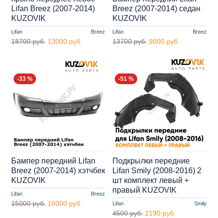
Lifan Breez (2007-2014)
Breez (2007-2014) седан
KUZOVIK
KUZOVIK
Lifan
Breez
Lifan
Breez
18700 руб.
13000 руб.
13700 руб.
9000 руб.
-33 %
-51 %
Бампер передний Lifan
Подкрылки передние
Breez (2007-2014) хэтчбек
Lifan Smily (2008-2016) 2
KUZOVIK
шт комплект левый +
правый KUZOVIK
Lifan
Breez
15000 руб.
10000 руб.
Lifan
Smily
4500 руб.
2190 руб.