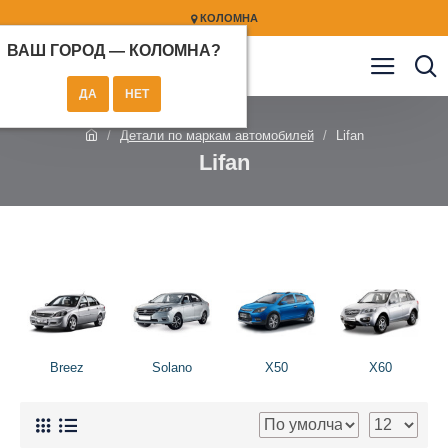
КОЛОМНА
ВАШ ГОРОД —
КОЛОМНА
?
Детали по маркам автомобилей
Lifan
Lifan
Breez
Solano
X50
X60