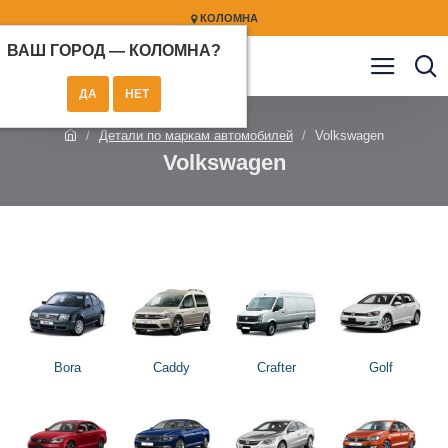
КОЛОМНА
ВАШ ГОРОД —
КОЛОМНА
?
Детали по маркам автомобилей
Volkswagen
Volkswagen
Bora
Caddy
Crafter
Golf