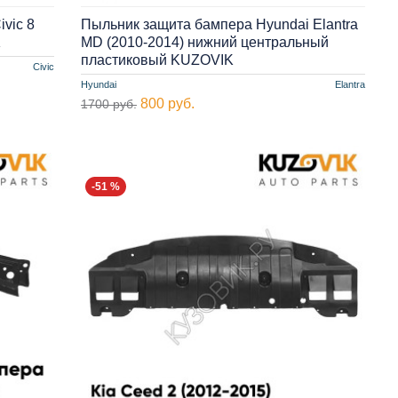
vic 8
Пыльник защита бампера Hyundai Elantra
K
MD (2010-2014) нижний центральный
пластиковый KUZOVIK
Civic
Hyundai
Elantra
800 руб.
1700 руб.
-51 %