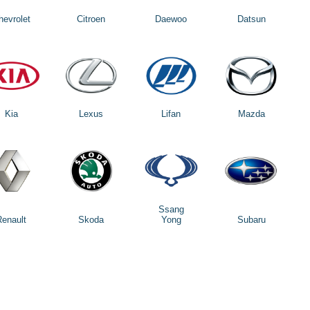
hevrolet
Citroen
Daewoo
Datsun
Kia
Lexus
Lifan
Mazda
Ssang
Renault
Skoda
Yong
Subaru