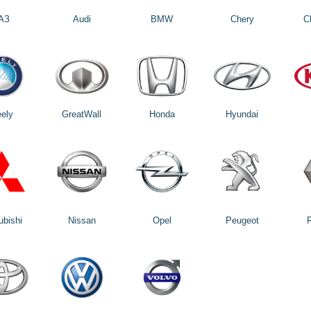
АЗ
Audi
BMW
Chery
C
ely
GreatWall
Honda
Hyundai
ubishi
Nissan
Opel
Peugeot