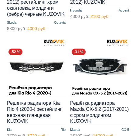
2012) рестайлинг хром
2012) KUZOVIK
окантовка, молдинги
Hyundai
Accent
(ребра) черные KUZOVIK
4300 руб.
2100 руб.
Skoda
Octavia
8300 руб.
4000 руб.
-52 %
-31 %
Решетка радиатора Kia
Решётка радиатора
Rio 4 (2020-) рестайлинг
Mazda CX-5 2 (2017-2021)
верхняя глянцевая
с хром молдингом
KUZOVIK
KUZOVIK
Kia
Rio
Mazda
CX-5
7700 руб.
3720 руб.
23100 руб.
16000 руб.