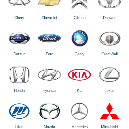
Chery
Chevrolet
Citroen
Daewoo
Datsun
Ford
Geely
GreatWall
Honda
Hyundai
Kia
Lexus
Lifan
Mazda
Mercedes
Mitsubishi