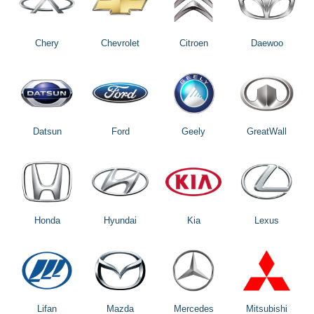
Chery
Chevrolet
Citroen
Daewoo
Datsun
Ford
Geely
GreatWall
Honda
Hyundai
Kia
Lexus
Lifan
Mazda
Mercedes
Mitsubishi