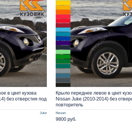
ое в цвет кузова
Крыло переднее левое в цвет куз
14) без отверстия под
Nissan Juke (2010-2014) без отвер
повторитель
Juke
Nissan
9800 руб.