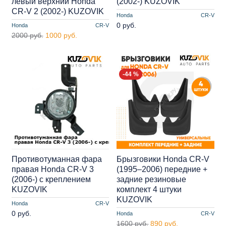
левый верхний Honda
(2002-) KUZOVIK
CR-V 2 (2002-) KUZOVIK
Honda
CR-V
0 руб.
Honda
CR-V
2000 руб.
1000 руб.
-44 %
Противотуманная фара
Брызговики Honda CR-V
правая Honda CR-V 3
(1995–2006) передние +
(2006-) с креплением
задние резиновые
KUZOVIK
комплект 4 штуки
KUZOVIK
Honda
CR-V
0 руб.
Honda
CR-V
1600 руб.
890 руб.