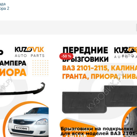
ада
ора 2
-50 %