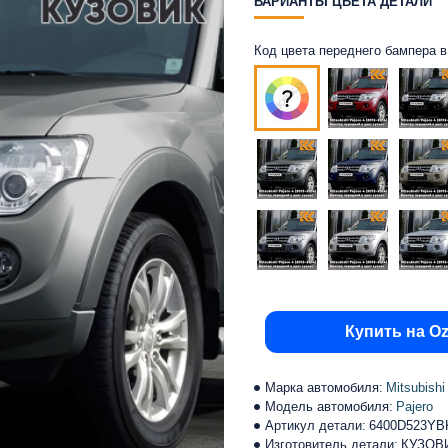
ВАРИАНТЫ ЦВЕТА ДЕТАЛИ
Код цвета переднего бампера в ц
Купить на O
Марка автомобиля:
Mitsubishi
Модель автомобиля:
Pajero
Артикул детали:
6400D523Y
Изготовитель детали:
КУЗОВ