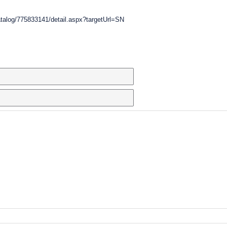
atalog/775833141/detail.aspx?targetUrl=SN