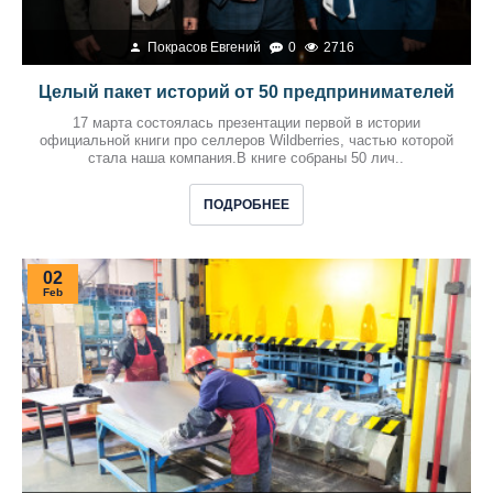
Покрасов Евгений
0
2716
Целый пакет историй от 50 предпринимателей
17 марта состоялась презентации первой в истории
официальной книги про селлеров Wildberries, частью которой
стала наша компания.В книге собраны 50 лич..
ПОДРОБНЕЕ
02
Feb