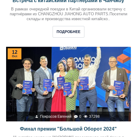
Встреча с китайскими партнёрами в Чанчжоу
В рамках очередной поездки в Китай организовали встречу с
партнёрами из CHANGZHOU JIAHONG AUTO PARTS.Посетили
склады и производства известной китайско..
ПОДРОБНЕЕ
12
Oct
Покрасов Евгений
0
37298
Финал премии "Большой Оборот 2024"